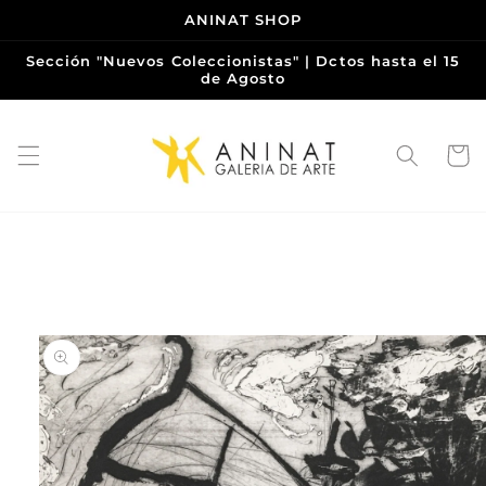
Ir
ANINAT SHOP
directamente
al contenido
Sección "Nuevos Coleccionistas" | Dctos hasta el 15
de Agosto
Carrito
Ir
directamente
a la
información
del producto