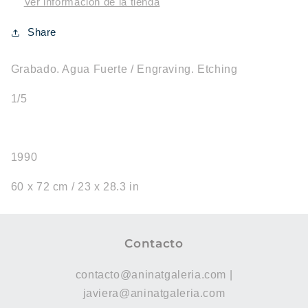
Ver información de la tienda
Share
Grabado. Agua Fuerte / Engraving. Etching
1/5
1990
60 x 72 cm / 23 x 28.3 in
Contacto
contacto@aninatgaleria.com |
javiera@aninatgaleria.com