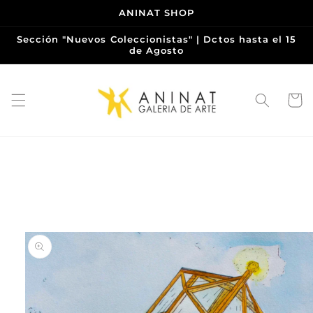
Ir
ANINAT SHOP
directamente
al contenido
Sección "Nuevos Coleccionistas" | Dctos hasta el 15
de Agosto
Carrito
Ir
directamente
a la
información
del producto