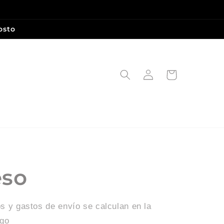
osto
Iniciar
Carrito
sesión
eso
s y gastos de envío se calculan en la
ago