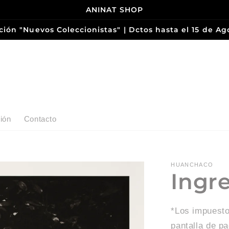
ANINAT SHOP
ción "Nuevos Coleccionistas" | Dctos hasta el 15 de Ag
ión
Contacto
HUANCHACO
Ingr
*Los impuesto
pantalla de p