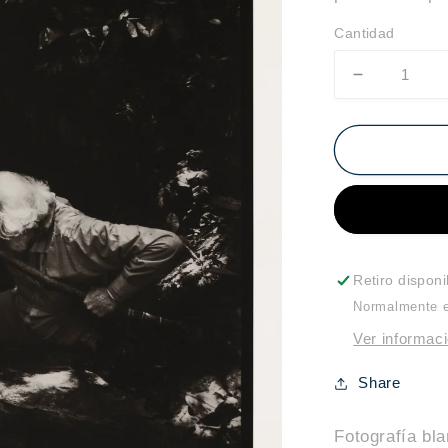
Cantidad
Reducir
cantidad
para
Ingreso
Retiro dispon
Normalmente es
Ver informaci
Share
Fotografía bl