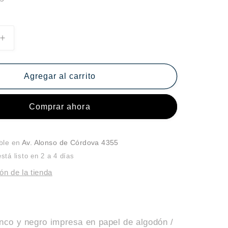
Aumentar
cantidad
para
Ingreso
Agregar al carrito
Comprar ahora
ible en
Av. Alonso de Córdova 4355
tá listo en 2 a 4 días
ón de la tienda
anco y negro impresa en papel de algodón /