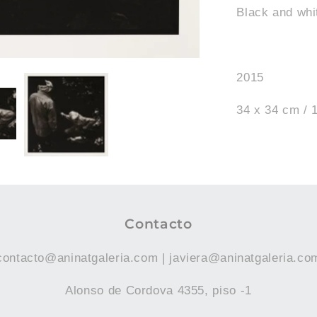
Black and whi
2015
34 x 34 cm / 1
Contacto
contacto@aninatgaleria.com | javiera@aninatgaleria.co
Alonso de Cordova 4355, piso -1