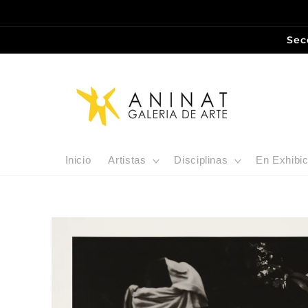
Ir
directamente
al contenido
Sec
Inicio
Artistas
Disciplinas
En Exhibic
Ir
directamente
a la
información
del producto