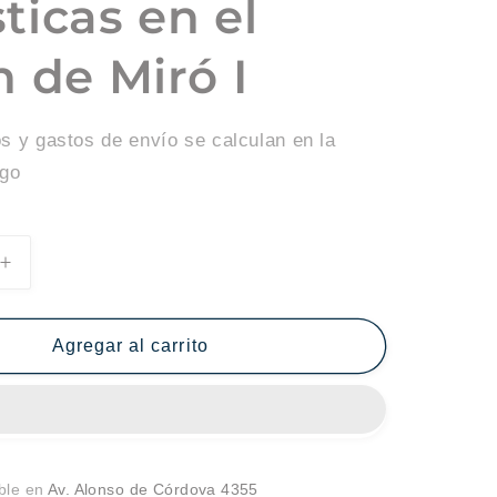
ticas en el
n de Miró I
s y gastos de envío se calculan en la
ago
Aumentar
cantidad
para
Maravillas
Agregar al carrito
con
s
variaciones
acrósticas
en
el
jardín
ible en
Av. Alonso de Córdova 4355