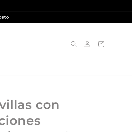
osto
Iniciar
Carrito
sesión
illas con
aciones