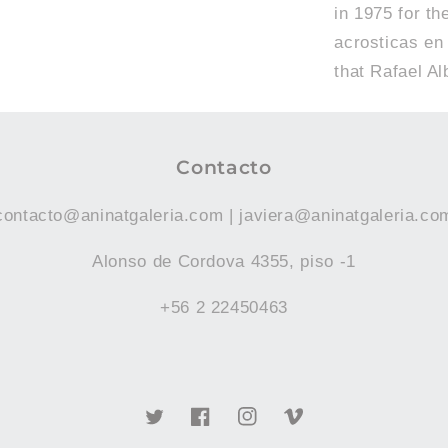
in 1975 for th
acrosticas en
that Rafael Al
Contacto
contacto@aninatgaleria.com | javiera@aninatgaleria.co
Alonso de Cordova 4355, piso -1
+56 2 22450463
Twitter
Facebook
Instagram
Vimeo