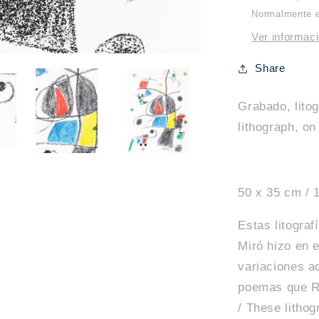
de
Normalmente es
Miró
Ver informaci
I
Share
Grabado, litog
lithograph, on
50 x 35 cm / 1
Estas litogra
Miró hizo en e
variaciones ac
poemas que Ra
/ These lithog