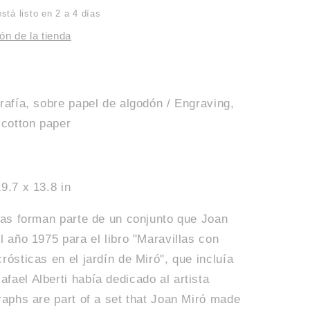
de
tá listo en 2 a 4 días
Miró
ón de la tienda
I
rafía, sobre papel de algodón / Engraving,
 cotton paper
9.7 x 13.8 in
fías forman parte de un conjunto que Joan
l año 1975 para el libro "Maravillas con
rósticas en el jardín de Miró", que incluía
fael Alberti había dedicado al artista
raphs are part of a set that Joan Miró made