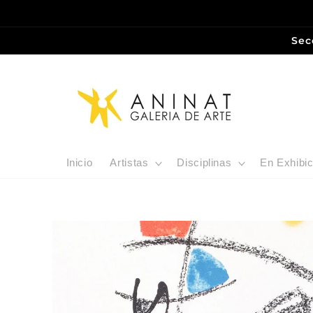
Ir
directamente
al contenido
Sec
Inicio
Artistas
Disciplinas
En Exhibic
Ir
directamente
a la
información
del producto