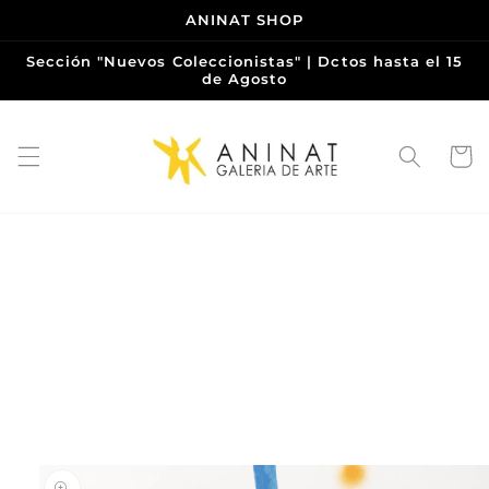
Ir
ANINAT SHOP
directamente
al contenido
Sección "Nuevos Coleccionistas" | Dctos hasta el 15
de Agosto
Carrito
Ir
directamente
a la
información
del producto