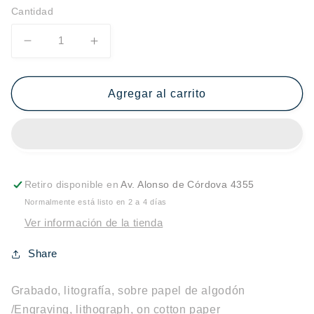
Cantidad
Reducir
Aumentar
cantidad
cantidad
para
para
Maravillas
Maravillas
Agregar al carrito
con
con
variaciones
variaciones
acrósticas
acrósticas
en
en
el
el
jardín
jardín
Retiro disponible en
Av. Alonso de Córdova 4355
de
de
Normalmente está listo en 2 a 4 días
Miró
Miró
Ver información de la tienda
IV
IV
Share
Grabado, litografía, sobre papel de algodón
/Engraving, lithograph, on cotton paper