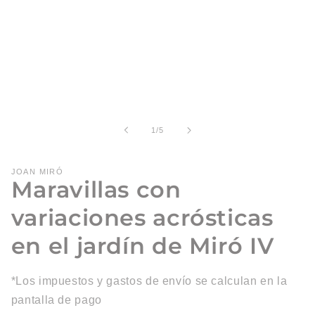
en
una
ventana
modal
de
1
/
5
JOAN MIRÓ
Maravillas con
variaciones acrósticas
en el jardín de Miró IV
*Los impuestos y gastos de envío se calculan en la
pantalla de pago