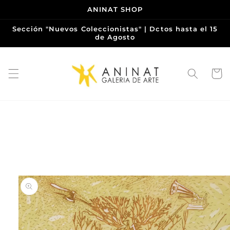
Ir
ANINAT SHOP
directamente
al contenido
Sección "Nuevos Coleccionistas" | Dctos hasta el 15
de Agosto
Carrito
Ir
directamente
a la
información
del producto