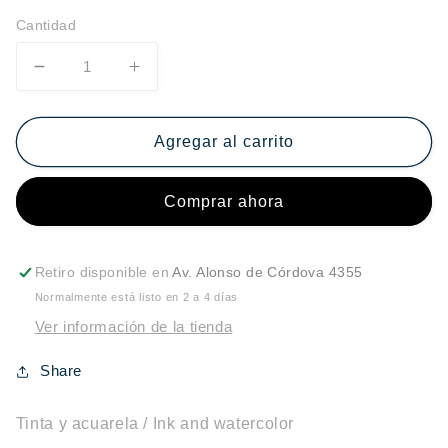
Cantidad
Reducir
Aumentar
cantidad
cantidad
para
para
La
La
Agregar al carrito
Conquista
Conquista
[boceto
[boceto
Comprar ahora
I]
I]
Retiro disponible en
Av. Alonso de Córdova 4355
Normalmente está listo en 2 a 4 días
Ver información de la tienda
Share
Tinta y acuarela / Ink and watercolor