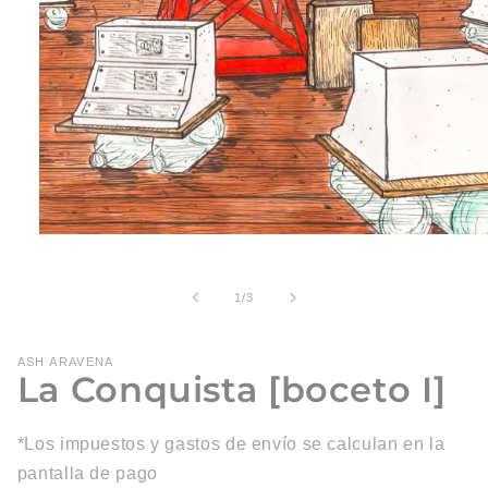
Abrir
elemento
multimedia
1
de
1
/
3
en
una
ventana
modal
ASH ARAVENA
La Conquista [boceto I]
*Los impuestos y gastos de envío se calculan en la
pantalla de pago