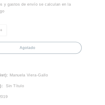
s y gastos de envío se calculan en la
ago
Aumentar
cantidad
para
Sin
Agotado
Título,
Manuela
Viera-
Gallo
st):
Manuela Viera-Gallo
):
Sin Título
2019