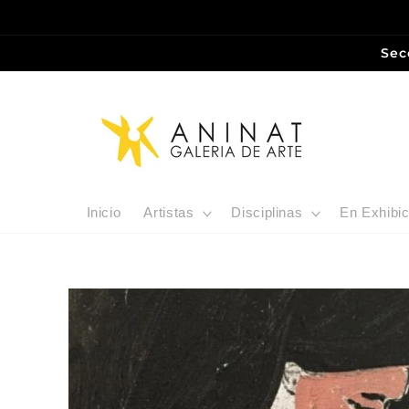
Ir
directamente
al contenido
Sec
Inicio
Artistas
Disciplinas
En Exhibic
Ir
directamente
a la
información
del producto