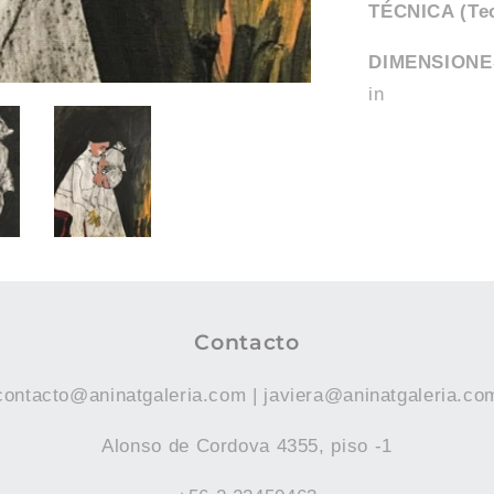
TÉCNICA (Te
DIMENSIONES
in
Contacto
contacto@aninatgaleria.com | javiera@aninatgaleria.co
Alonso de Cordova 4355, piso -1