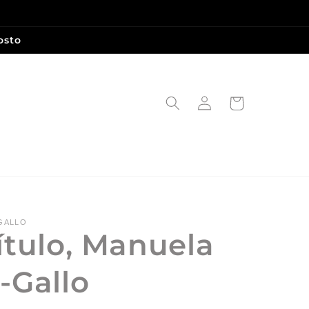
osto
Iniciar
Carrito
sesión
GALLO
ítulo, Manuela
-Gallo