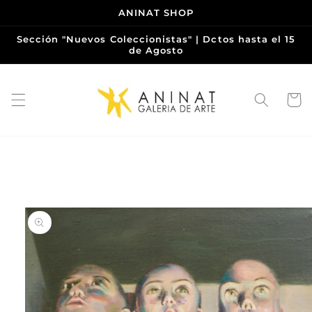
Ir
ANINAT SHOP
directamente
al contenido
Sección "Nuevos Coleccionistas" | Dctos hasta el 15
de Agosto
Carrito
Ir
directamente
a la
información
del producto