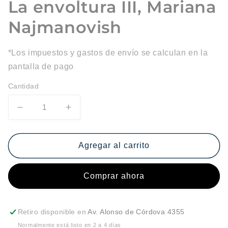
La envoltura III, Mariana
Najmanovish
*Los impuestos y gastos de envío se calculan en la
pantalla de pago
Cantidad
Reducir
Aumentar
cantidad
cantidad
para
para
La
La
Agregar al carrito
envoltura
envoltura
III,
III,
Comprar ahora
Mariana
Mariana
Najmanovish
Najmanovish
Retiro disponible en
Av. Alonso de Córdova 4355
Normalmente está listo en 2 a 4 días