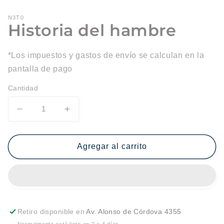
N3T0
Historia del hambre
*Los impuestos y gastos de envío se calculan en la
pantalla de pago
Cantidad
Reducir
Aumentar
cantidad
cantidad
para
para
Historia
Historia
Agregar al carrito
del
del
hambre
hambre
Retiro disponible en
Av. Alonso de Córdova 4355
Normalmente está listo en 2 a 4 días