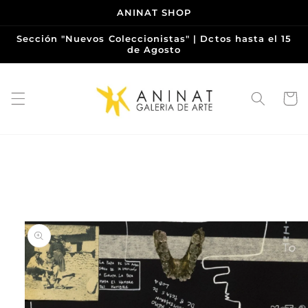
Ir
ANINAT SHOP
directamente
al contenido
Sección "Nuevos Coleccionistas" | Dctos hasta el 15
de Agosto
Carrito
Ir
directamente
a la
información
del producto