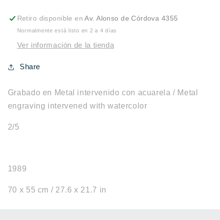
-
-
2/5
2/5
Retiro disponible en
Av. Alonso de Córdova 4355
Normalmente está listo en 2 a 4 días
Ver información de la tienda
Share
Grabado en Metal intervenido con acuarela / Metal
engraving intervened with watercolor
2/5
1989
70 x 55 cm /
27.6 x 21.7 in