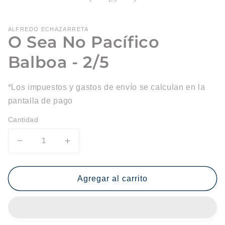
ALFREDO ECHAZARRETA
O Sea No Pacífico
Balboa - 2/5
*Los impuestos y gastos de envío se calculan en la
pantalla de pago
Cantidad
Reducir
Aumentar
cantidad
cantidad
para
para
O
O
Agregar al carrito
Sea
Sea
No
No
Pacífico
Pacífico
Balboa
Balboa