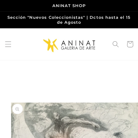
Ir
ANINAT SHOP
directamente
al contenido
Sección "Nuevos Coleccionistas" | Dctos hasta el 15
de Agosto
Carrito
Ir
directamente
a la
información
del producto