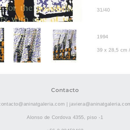
31/40
1994
39 x 28,5 cm /
Contacto
contacto@aninatgaleria.com | javiera@aninatgaleria.co
Alonso de Cordova 4355, piso -1