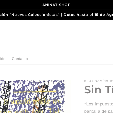
ANINAT SHOP
ción "Nuevos Coleccionistas" | Dctos hasta el 15 de Ag
ión
Contacto
PILAR DOMÍNGU
Sin T
*Los impuesto
pantalla de p