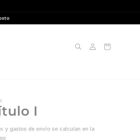
osto
Iniciar
Carrito
sesión
EZ
ítulo I
s y gastos de envío se calculan en la
ago