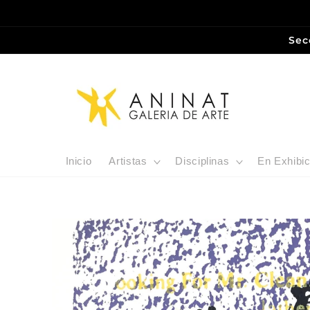
Ir
directamente
al contenido
Sec
Inicio
Artistas
Disciplinas
En Exhibic
Ir
directamente
a la
información
del producto