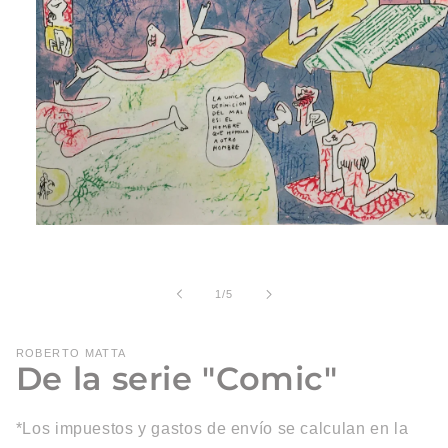
Abrir
elemento
multimedia
1
en
de
1
/
5
una
ventana
modal
ROBERTO MATTA
De la serie "Comic"
*Los impuestos y gastos de envío se calculan en la