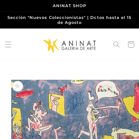
Ir
ANINAT SHOP
directamente
al contenido
Sección "Nuevos Coleccionistas" | Dctos hasta el 15
de Agosto
Carrito
Ir
directamente
a la
información
del producto