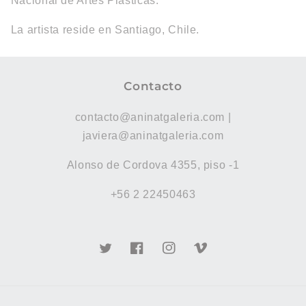
Nacional de Artes Plásticas.
La artista reside en Santiago, Chile.
Contacto
contacto@aninatgaleria.com |
javiera@aninatgaleria.com
Alonso de Cordova 4355, piso -1
+56 2 22450463
Twitter
Facebook
Instagram
Vimeo
Formas