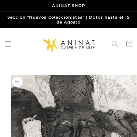
Ir
ANINAT SHOP
directamente
al contenido
Sección "Nuevos Coleccionistas" | Dctos hasta el 15
de Agosto
Carrito
Ir
directamente
a la
información
del producto