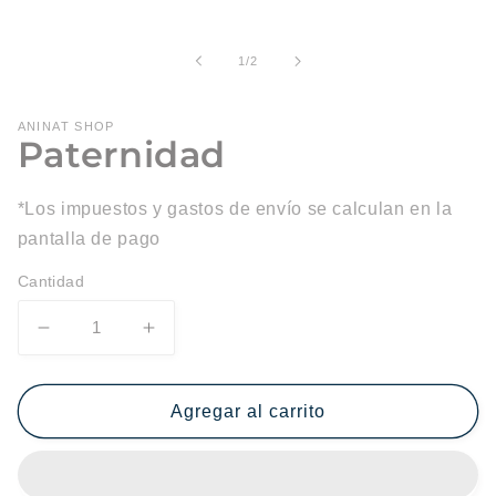
Abrir
elemento
multimedia
1
de
1
/
2
en
una
ventana
modal
ANINAT SHOP
Paternidad
*Los impuestos y gastos de envío se calculan en la
pantalla de pago
Cantidad
Reducir
Aumentar
cantidad
cantidad
para
para
Paternidad
Paternidad
Agregar al carrito