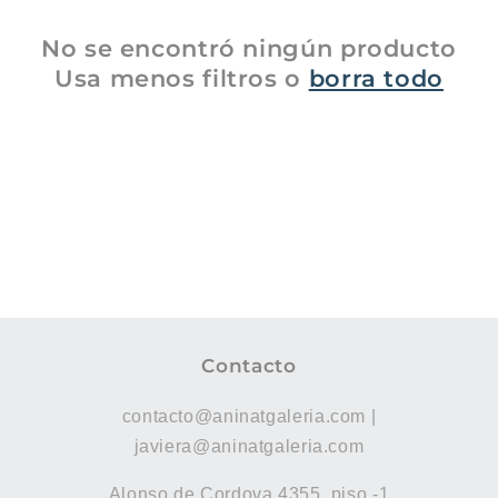
c
i
No se encontró ningún producto
Usa menos filtros o
borra todo
ó
n
:
Contacto
contacto@aninatgaleria.com |
javiera@aninatgaleria.com
Alonso de Cordova 4355, piso -1