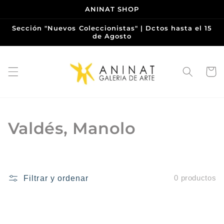
Ir
ANINAT SHOP
directamente
al contenido
Sección "Nuevos Coleccionistas" | Dctos hasta el 15
de Agosto
Carrito
C
Valdés, Manolo
o
l
Filtrar y ordenar
0 productos
e
c